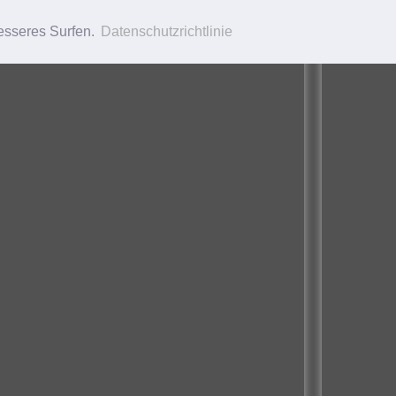
tanische Engel
besseres Surfen.
Datenschutzrichtlinie